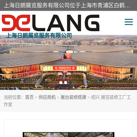
上海日朗展览服务有限公司位于上海市青浦区白鹤镇，营业范围有展览展示会务服务，室内装饰设计及施工，展示道具设计制作，舞台设计，图文设计，灯箱制作，园林绿化工程，广告装潢材料，建筑材料，办公用品，工艺礼品日用百货销售。
上海日朗展览服务有限公司
展台装修搭建
活动会议执行
展厅装修
专柜制作
展会装修设计
展会搭建
当前位置：
首页
>
供应商机
>
展台装修搭建
> 绍兴 展览装修工厂工
活动策划
展会服务
作室