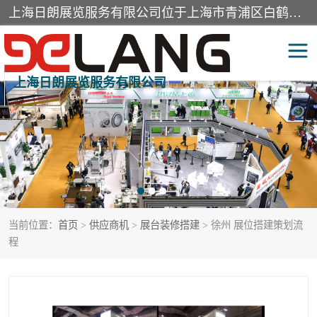
上海日朗展览服务有限公司位于上海市青浦区白鹤镇，营业范围有展览展示会务服务，室内装饰设计及施工，展示道具设计制作，舞台设计，图文设计，灯箱制作，园林绿化工程，广告装潢材料，建筑材料，办公用品，工艺礼品日用百货销售。
上海日朗展览服务有限公司
展台装修搭建
活动会议执行
展厅装修
专柜制作
展会装修设计
展会搭建
当前位置：
首页
>
供应商机
>
展台装修搭建
> 徐州 展位搭建策划流
活动策划
展会服务
程