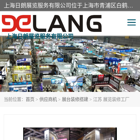
上海日朗展览服务有限公司位于上海市青浦区白鹤镇，营业范围有展览展示会务服务，室内装饰设计及施工，展示道具设计制作，舞台设计，图文设计，灯箱制作，园林绿化工程，广告装潢材料，建筑材料，办公用品，工艺礼品日用百货销售。
上海日朗展览服务有限公司
展台装修搭建
活动会议执行
展厅装修
专柜制作
展会装修设计
展会搭建
当前位置：
首页
>
供应商机
>
展台装修搭建
> 江苏 展览装修工厂
活动策划
展会服务