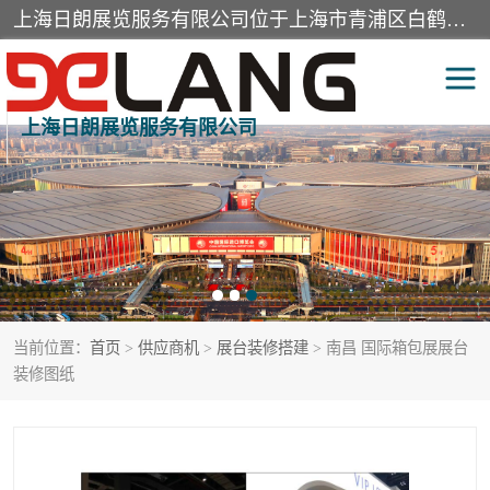
上海日朗展览服务有限公司位于上海市青浦区白鹤镇，营业范围有展览展示会务服务，室内装饰设计及施工，展示道具设计制作，舞台设计，图文设计，灯箱制作，园林绿化工程，广告装潢材料，建筑材料，办公用品，工艺礼品日用百货销售。
上海日朗展览服务有限公司
展台装修搭建
活动会议执行
展厅装修
专柜制作
展会装修设计
展会搭建
当前位置：
首页
>
供应商机
>
展台装修搭建
> 南昌 国际箱包展展台
活动策划
展会服务
装修图纸