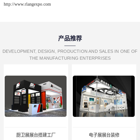
http://www.rlangexpo.com
产品推荐
DEVELOPMENT, DESIGN, PRODUCTION AND SALES IN ONE OF
THE MANUFACTURING ENTERPRISES
电子展展台装修
宝马展展台制作