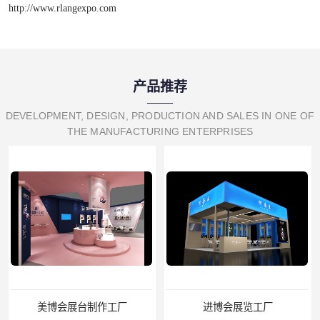
http://www.rlangexpo.com
产品推荐
DEVELOPMENT, DESIGN, PRODUCTION AND SALES IN ONE OF
THE MANUFACTURING ENTERPRISES
进博会展览工厂