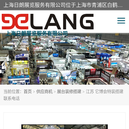
上海日朗展览服务有限公司位于上海市青浦区白鹤镇，营业范围有展览展示会务服务，室内装饰设计及施工，展示道具设计制作，舞台设计，图文设计，灯箱制作，园林绿化工程，广告装潢材料，建筑材料，办公用品，工艺礼品日用百货销售。
上海日朗展览服务有限公司
展台装修搭建
活动会议执行
展厅装修
专柜制作
展会装修设计
展会搭建
当前位置：
首页
>
供应商机
>
展台装修搭建
> 江苏 它博会特装搭建
活动策划
展会服务
联系电话