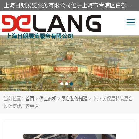
上海日朗展览服务有限公司位于上海市青浦区白鹤镇，营业范围有展览展示会务服务，室内装饰设计及施工，展示道具设计制作，舞台设计，图文设计，灯箱制作，园林绿化工程，广告装潢材料，建筑材料，办公用品，工艺礼品日用百货销售。
上海日朗展览服务有限公司
展台装修搭建
活动会议执行
展厅装修
专柜制作
展会装修设计
展会搭建
当前位置：
首页
>
供应商机
>
展台装修搭建
> 南京 劳保展特装展台
活动策划
展会服务
设计搭建厂家电话