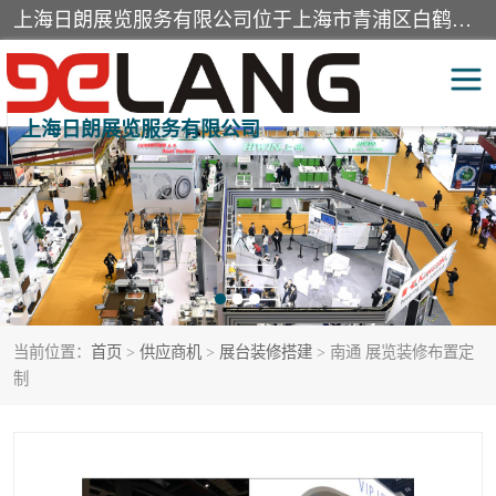
上海日朗展览服务有限公司位于上海市青浦区白鹤镇，营业范围有展览展示会务服务，室内装饰设计及施工，展示道具设计制作，舞台设计，图文设计，灯箱制作，园林绿化工程，广告装潢材料，建筑材料，办公用品，工艺礼品日用百货销售。
上海日朗展览服务有限公司
展台装修搭建
活动会议执行
展厅装修
专柜制作
展会装修设计
展会搭建
当前位置：
首页
>
供应商机
>
展台装修搭建
> 南通 展览装修布置定
活动策划
展会服务
制