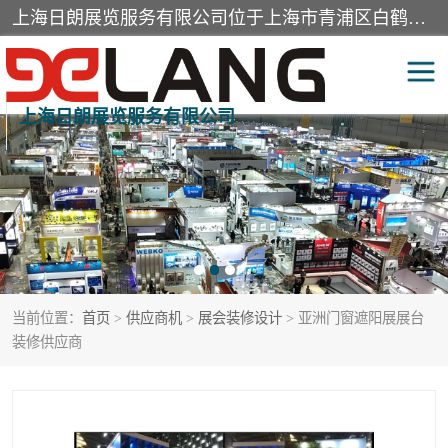
上海日朗展览服务有限公司位于上海市青浦区白鹤镇，营业范围有展览展示会务服务，室内装饰设计及施工，展示道具设计制作，舞台设计，图文设计，灯箱制作，园林绿化工程，广告装潢材料，建筑材料，办公用品，工艺礼品日用百货销售。
上海日朗展览服务有限公司
展台装修搭建
活动会议执行
展厅装修
专柜制作
展会装修设计
展会搭建
当前位置：
首页
>
供应商机
>
展会装修设计
> 亚洲门窗遮阳展展台
活动策划
展会服务
装修供应商