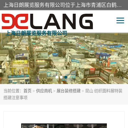
上海日朗展览服务有限公司位于上海市青浦区白鹤镇，营业范围有展览展示会务服务，室内装饰设计及施工，展示道具设计制作，舞台设计，图文设计，灯箱制作，园林绿化工程，广告装潢材料，建筑材料，办公用品，工艺礼品日用百货销售。
上海日朗展览服务有限公司
展台装修搭建
活动会议执行
展厅装修
专柜制作
展会装修设计
展会搭建
当前位置：
首页
>
供应商机
>
展台装修搭建
> 昆山 纺织面料展特装
活动策划
展会服务
搭建注意事项