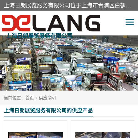
上海日朗展览服务有限公司位于上海市青浦区白鹤镇，营业范围有展览展示会务服务，室内装饰设计及施工，展示道具设计制作，舞台设计，图文设计，灯箱制作，园林绿化工程，广告装潢材料，建筑材料，办公用品，工艺礼品日用百货销售。
上海日朗展览服务有限公司
展台装修搭建
活动会议执行
展厅装修
专柜制作
展会装修设计
展会搭建
当前位置：
首页
>
供应商机
活动策划
展会服务
上海日朗展览服务有限公司的供应产品