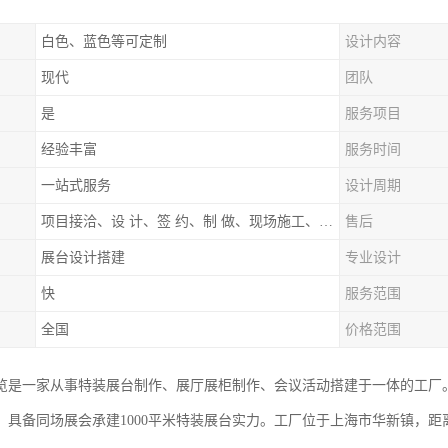
白色、蓝色等可定制
设计内容
现代
团队
是
服务项目
经验丰富
服务时间
一站式服务
设计周期
项目接洽、设 计、签 约、制 做、现场施工、展期服务、后续跟踪
售后
展台设计搭建
专业设计
快
服务范围
全国
价格范围
览是一家从事特装展台制作、展厅展柜制作、会议活动搭建于一体的工厂
，具备同场展会承建1000平米特装展台实力。工厂位于上海市华新镇，