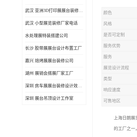
武汉 亚洲3D打印展展台装修定制
颜色
武汉 小型展览装修厂家电话
风格
是否可定制
水处理展特装搭建公司
服务优势
长沙 胶带展展台设计布置工厂
服务
嘉兴 焙烤展展台装修公司
展览设计流程
湖州 展销会搭展厂家工厂
类型
深圳 房车展展台装修设计效果图
响应速度
深圳 展台吊顶设计工作室
可售地区
上海日朗展
的工厂之一