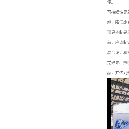
便。
可持续性是
耗、降低废
预算控制是
前，应该制
展台设计和
觉效果、照
品，并达到