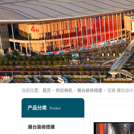
当前位置：
首页
>
供应商机
>
展台装修搭建
> 无锡 展位设
产品分类
Product
展台装修搭建