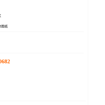
区
修图纸
0682