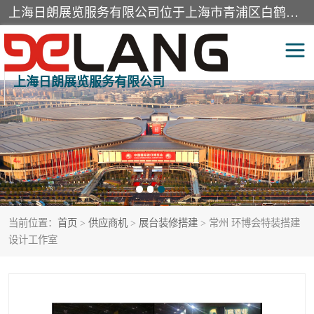
上海日朗展览服务有限公司位于上海市青浦区白鹤镇，营业范围有展览展示会务服务，室内装饰设计及施工，展示道具设计制作，舞台设计，图文设计，灯箱制作，园林绿化工程，广告装潢材料，建筑材料，办公用品，工艺礼品日用百货销售。
上海日朗展览服务有限公司
展台装修搭建
活动会议执行
展厅装修
专柜制作
展会装修设计
展会搭建
当前位置：
首页
>
供应商机
>
展台装修搭建
> 常州 环博会特装搭建
活动策划
展会服务
设计工作室