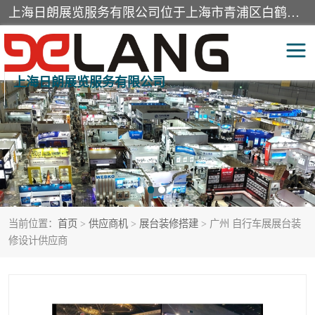
上海日朗展览服务有限公司位于上海市青浦区白鹤镇，营业范围有展览展示会务服务，室内装饰设计及施工，展示道具设计制作，舞台设计，图文设计，灯箱制作，园林绿化工程，广告装潢材料，建筑材料，办公用品，工艺礼品日用百货销售。
上海日朗展览服务有限公司
展台装修搭建
活动会议执行
展厅装修
专柜制作
展会装修设计
展会搭建
当前位置：
首页
>
供应商机
>
展台装修搭建
> 广州 自行车展展台装
活动策划
展会服务
修设计供应商