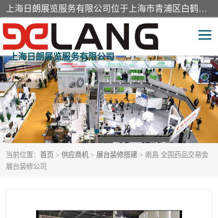
上海日朗展览服务有限公司位于上海市青浦区白鹤镇，营业范围有展览展示会务服务，室内装饰设计及施工，展示道具设计制作，舞台设计，图文设计，灯箱制作，园林绿化工程，广告装潢材料，建筑材料，办公用品，工艺礼品日用百货销售。
上海日朗展览服务有限公司
展台装修搭建
活动会议执行
展厅装修
专柜制作
展会装修设计
展会搭建
当前位置：
首页
>
供应商机
>
展台装修搭建
> 南昌 全国药品交易会
活动策划
展会服务
展台装修公司