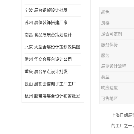
宁波 展台铝架设计批发
颜色
苏州 展位装饰搭建厂家
风格
是否可定制
南昌 食品展展台策划设计
服务优势
北京 大型会展设计策划效果图
服务
常州 华交会展台设计公司
展览设计流程
重庆 展台吊点设计批发
类型
昆山 展销会搭棚子工厂工厂
响应速度
杭州 胶带展展台设计布置批发
可售地区
上海日朗展
的工厂之一