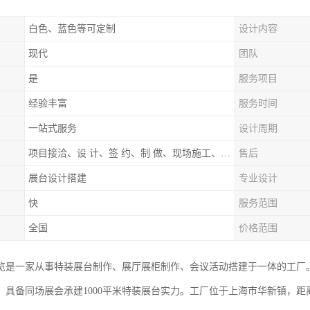
白色、蓝色等可定制
设计内容
现代
团队
是
服务项目
经验丰富
服务时间
一站式服务
设计周期
项目接洽、设 计、签 约、制 做、现场施工、展期服务、后续跟踪
售后
展台设计搭建
专业设计
快
服务范围
全国
价格范围
览是一家从事特装展台制作、展厅展柜制作、会议活动搭建于一体的工厂
，具备同场展会承建1000平米特装展台实力。工厂位于上海市华新镇，