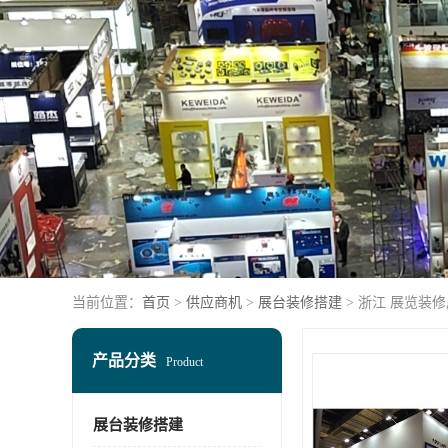
当前位置：
首页
>
供应商机
>
展台装修搭建
> 浙江 展览装
产品分类
Product
展台装修搭建