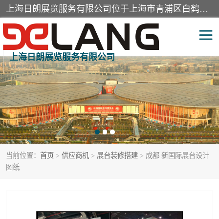
上海日朗展览服务有限公司位于上海市青浦区白鹤镇，营业范围有展览展示会务服务，室内装饰设计及施工，展示道具设计制作，舞台设计，图文设计，灯箱制作，园林绿化工程，广告装潢材料，建筑材料，办公用品，工艺礼品日用百货销售。
上海日朗展览服务有限公司
展台装修搭建
活动会议执行
展厅装修
专柜制作
展会装修设计
展会搭建
当前位置：
首页
>
供应商机
>
展台装修搭建
> 成都 新国际展台设计
活动策划
展会服务
图纸