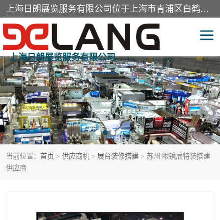
上海日朗展览服务有限公司位于上海市青浦区白鹤镇，营业范围有展览展示会务服务，室内装饰设计及施工，展示道具设计制作，舞台设计，图文设计，灯箱制作，园林绿化工程，广告装潢材料，建筑材料，办公用品，工艺礼品日用百货销售。
上海日朗展览服务有限公司
展台装修搭建
活动会议执行
展厅装修
专柜制作
展会装修设计
展会搭建
当前位置：
首页
>
供应商机
>
展台装修搭建
> 苏州 眼镜展特装搭建
活动策划
展会服务
供应商