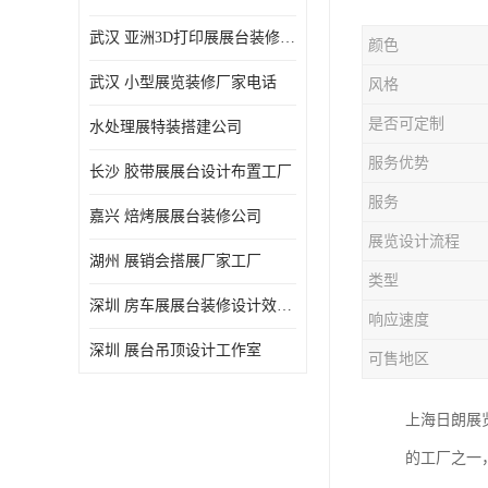
武汉 亚洲3D打印展展台装修定制
颜色
武汉 小型展览装修厂家电话
风格
是否可定制
水处理展特装搭建公司
服务优势
长沙 胶带展展台设计布置工厂
服务
嘉兴 焙烤展展台装修公司
展览设计流程
湖州 展销会搭展厂家工厂
类型
深圳 房车展展台装修设计效果图
响应速度
深圳 展台吊顶设计工作室
可售地区
上海日朗展
的工厂之一