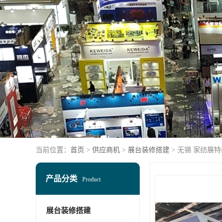
当前位置：
首页
>
供应商机
>
展台装修搭建
> 无锡 家纺展
产品分类
Product
展台装修搭建