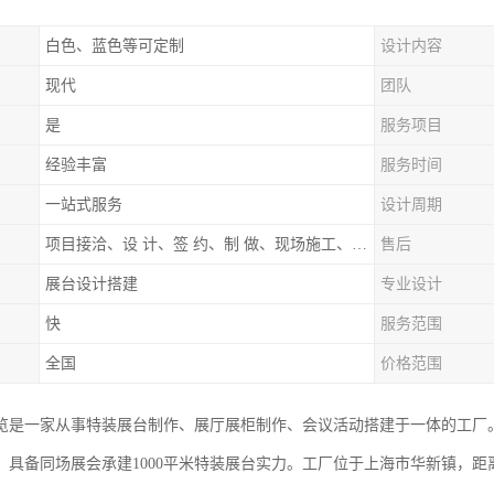
白色、蓝色等可定制
设计内容
现代
团队
是
服务项目
经验丰富
服务时间
一站式服务
设计周期
项目接洽、设 计、签 约、制 做、现场施工、展期服务、后续跟踪
售后
展台设计搭建
专业设计
快
服务范围
全国
价格范围
览是一家从事特装展台制作、展厅展柜制作、会议活动搭建于一体的工厂
，具备同场展会承建1000平米特装展台实力。工厂位于上海市华新镇，